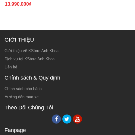
13.990.000
₫
GIỚI THIỆU
Giới thiệu về KStore Anh Khoa
Dịch vụ tại KStore Anh Khoa
Liên hệ
Chính sách & Quy định
Chính sách bảo hành
Hướng dẫn mua xe
Theo Dõi Chúng Tôi
Fanpage