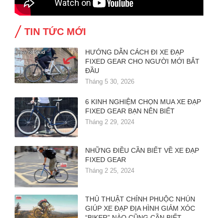
TIN TỨC MỚI
HƯỚNG DẪN CÁCH ĐI XE ĐẠP
FIXED GEAR CHO NGƯỜI MỚI BẮT
ĐẦU
Tháng 5 30, 2026
6 KINH NGHIỆM CHỌN MUA XE ĐẠP
FIXED GEAR BẠN NÊN BIẾT
Tháng 2 29, 2024
NHỮNG ĐIỀU CẦN BIẾT VỀ XE ĐẠP
FIXED GEAR
Tháng 2 25, 2024
THỦ THUẬT CHỈNH PHUỘC NHÚN
GIÚP XE ĐẠP ĐỊA HÌNH GIẢM XÓC
“BIKER” NÀO CŨNG CẦN BIẾT