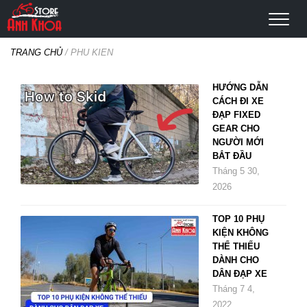
TRANG CHỦ
/
PHU KIEN
HƯỚNG DẪN
CÁCH ĐI XE
ĐẠP FIXED
GEAR CHO
NGƯỜI MỚI
BẮT ĐẦU
Tháng 5 30,
2026
TOP 10 PHỤ
KIỆN KHÔNG
THỂ THIẾU
DÀNH CHO
DÂN ĐẠP XE
Tháng 7 4,
2022