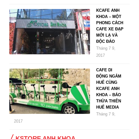
KCAFE ANH
KHOA – MỘT
PHONG CÁCH
CAFE XE ĐẠP
MỚI LẠ VÀ
ĐỘC ĐÁO
Tháng 7 9,
2017
CAFE DI
ĐỘNG NGẮM
HUẾ CÙNG
KCAFE ANH
KHOA – BÁO
THỪA THIÊN
HUẾ MEDIA
Tháng 7 9,
2017
KSTORE ANH KHOA