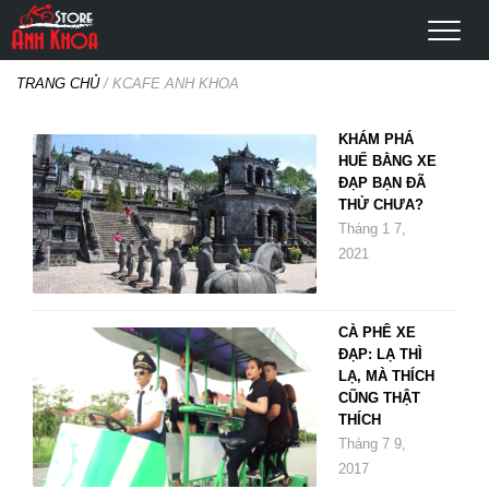
TRANG CHỦ
/
KCAFE ANH KHOA
KHÁM PHÁ
HUẾ BẰNG XE
ĐẠP BẠN ĐÃ
THỬ CHƯA?
Tháng 1 7,
2021
CÀ PHÊ XE
ĐẠP: LẠ THÌ
LẠ, MÀ THÍCH
CŨNG THẬT
THÍCH
Tháng 7 9,
2017