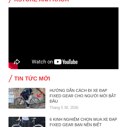
TIN TỨC MỚI
HƯỚNG DẪN CÁCH ĐI XE ĐẠP
FIXED GEAR CHO NGƯỜI MỚI BẮT
ĐẦU
Tháng 5 30, 2026
6 KINH NGHIỆM CHỌN MUA XE ĐẠP
FIXED GEAR BẠN NÊN BIẾT