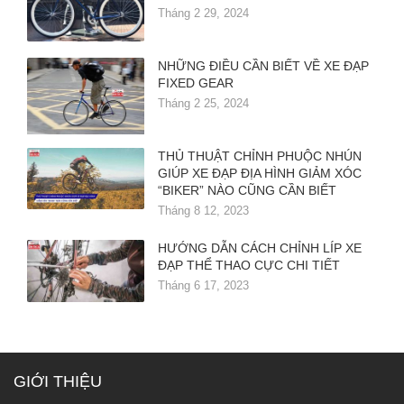
Tháng 2 29, 2024
NHỮNG ĐIỀU CẦN BIẾT VỀ XE ĐẠP
FIXED GEAR
Tháng 2 25, 2024
THỦ THUẬT CHỈNH PHUỘC NHÚN
GIÚP XE ĐẠP ĐỊA HÌNH GIẢM XÓC
“BIKER” NÀO CŨNG CẦN BIẾT
Tháng 8 12, 2023
HƯỚNG DẪN CÁCH CHỈNH LÍP XE
ĐẠP THỂ THAO CỰC CHI TIẾT
Tháng 6 17, 2023
GIỚI THIỆU