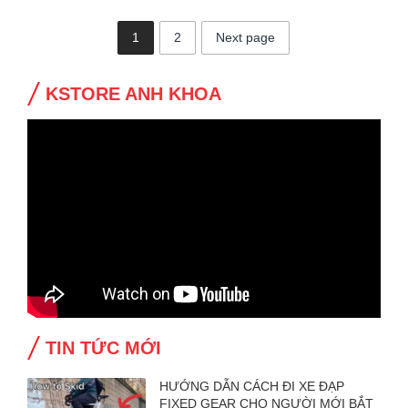
1
2
Next page
KSTORE ANH KHOA
TIN TỨC MỚI
HƯỚNG DẪN CÁCH ĐI XE ĐẠP
FIXED GEAR CHO NGƯỜI MỚI BẮT