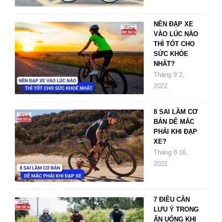
NÊN ĐẠP XE
VÀO LÚC NÀO
THÌ TỐT CHO
SỨC KHỎE
NHẤT?
Tháng 9 2,
2022
8 SAI LẦM CƠ
BẢN DỄ MẮC
PHẢI KHI ĐẠP
XE?
Tháng 8 16,
2022
7 ĐIỀU CẦN
LƯU Ý TRONG
ĂN UỐNG KHI