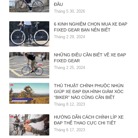
ĐẦU
Tháng 5 30, 2026
6 KINH NGHIỆM CHỌN MUA XE ĐẠP
FIXED GEAR BẠN NÊN BIẾT
Tháng 2 29, 2024
NHỮNG ĐIỀU CẦN BIẾT VỀ XE ĐẠP
FIXED GEAR
Tháng 2 25, 2024
THỦ THUẬT CHỈNH PHUỘC NHÚN
GIÚP XE ĐẠP ĐỊA HÌNH GIẢM XÓC
“BIKER” NÀO CŨNG CẦN BIẾT
Tháng 8 12, 2023
HƯỚNG DẪN CÁCH CHỈNH LÍP XE
ĐẠP THỂ THAO CỰC CHI TIẾT
Tháng 6 17, 2023