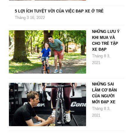
5 LỢI ÍCH TUYỆT VỜI CỦA VIỆC ĐẠP XE Ở TRẺ
Tháng 3 16, 2022
NHỮNG LƯU Ý
KHI MUA VÀ
CHO TRẺ TẬP
XE ĐẠP
Tháng 8 3,
2021
NHỮNG SAI
LẦM CƠ BẢN
CỦA NGƯỜI
MỚI ĐẠP XE
Tháng 8 3,
2021