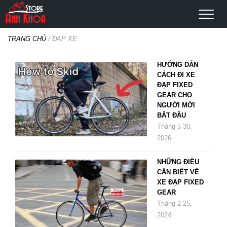
TRANG CHỦ
/
ĐẠP XE
HƯỚNG DẪN
CÁCH ĐI XE
ĐẠP FIXED
GEAR CHO
NGƯỜI MỚI
BẮT ĐẦU
Tháng 5 30,
2026
NHỮNG ĐIỀU
CẦN BIẾT VỀ
XE ĐẠP FIXED
GEAR
Tháng 2 25,
2024