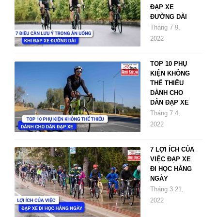
ĐẠP XE
ĐƯỜNG DÀI
Tháng 7 9,
2022
TOP 10 PHỤ
KIỆN KHÔNG
THỂ THIẾU
DÀNH CHO
DÂN ĐẠP XE
Tháng 7 4,
2022
7 LỢI ÍCH CỦA
VIỆC ĐẠP XE
ĐI HỌC HẰNG
NGÀY
Tháng 3 21,
2022