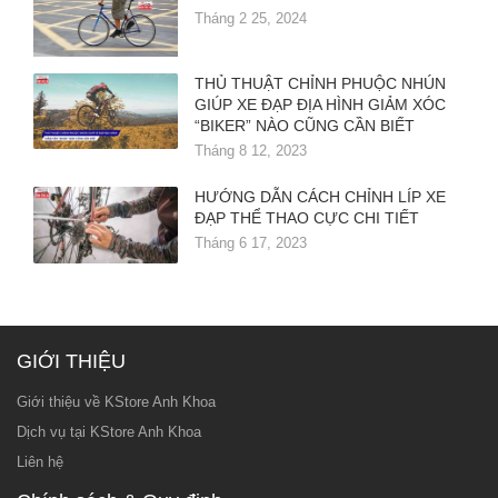
Tháng 2 25, 2024
THỦ THUẬT CHỈNH PHUỘC NHÚN
GIÚP XE ĐẠP ĐỊA HÌNH GIẢM XÓC
“BIKER” NÀO CŨNG CẦN BIẾT
Tháng 8 12, 2023
HƯỚNG DẪN CÁCH CHỈNH LÍP XE
ĐẠP THỂ THAO CỰC CHI TIẾT
Tháng 6 17, 2023
GIỚI THIỆU
Giới thiệu về KStore Anh Khoa
Dịch vụ tại KStore Anh Khoa
Liên hệ