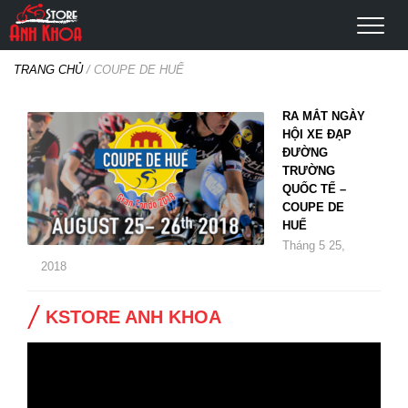
TRANG CHỦ
/
COUPE DE HUẾ
RA MẮT NGÀY
HỘI XE ĐẠP
ĐƯỜNG
TRƯỜNG
QUỐC TẾ –
COUPE DE
HUẾ
Tháng 5 25,
2018
KSTORE ANH KHOA