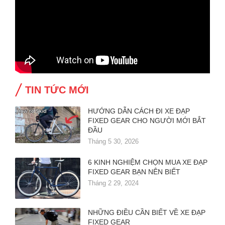
TIN TỨC MỚI
HƯỚNG DẪN CÁCH ĐI XE ĐẠP
FIXED GEAR CHO NGƯỜI MỚI BẮT
ĐẦU
Tháng 5 30, 2026
6 KINH NGHIỆM CHỌN MUA XE ĐẠP
FIXED GEAR BẠN NÊN BIẾT
Tháng 2 29, 2024
NHỮNG ĐIỀU CẦN BIẾT VỀ XE ĐẠP
FIXED GEAR