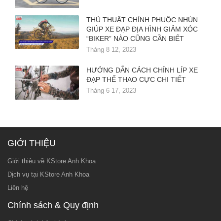
THỦ THUẬT CHỈNH PHUỘC NHÚN
GIÚP XE ĐẠP ĐỊA HÌNH GIẢM XÓC
“BIKER” NÀO CŨNG CẦN BIẾT
Tháng 8 12, 2023
HƯỚNG DẪN CÁCH CHỈNH LÍP XE
ĐẠP THỂ THAO CỰC CHI TIẾT
Tháng 6 17, 2023
GIỚI THIỆU
Giới thiệu về KStore Anh Khoa
Dịch vụ tại KStore Anh Khoa
Liên hệ
Chính sách & Quy định