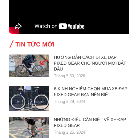
TIN TỨC MỚI
HƯỚNG DẪN CÁCH ĐI XE ĐẠP
FIXED GEAR CHO NGƯỜI MỚI BẮT
ĐẦU
Tháng 5 30, 2026
6 KINH NGHIỆM CHỌN MUA XE ĐẠP
FIXED GEAR BẠN NÊN BIẾT
Tháng 2 29, 2024
NHỮNG ĐIỀU CẦN BIẾT VỀ XE ĐẠP
FIXED GEAR
Tháng 2 25, 2024