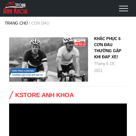
TRANG CHỦ
/
CON DAU
KHẮC PHỤC 6
CƠN ĐAU
THƯỜNG GẶP
KHI ĐẠP XE!
Tháng 6 18,
2021
KSTORE ANH KHOA