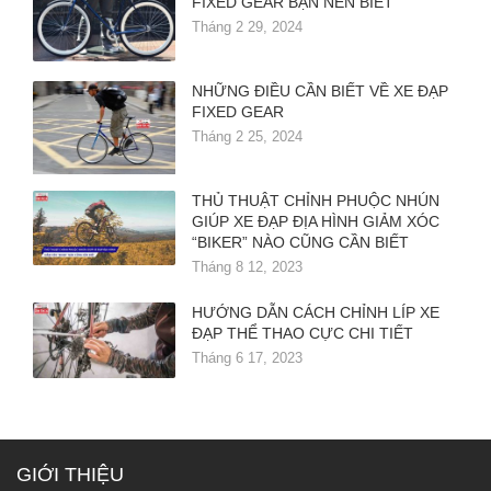
FIXED GEAR BẠN NÊN BIẾT
Tháng 2 29, 2024
NHỮNG ĐIỀU CẦN BIẾT VỀ XE ĐẠP
FIXED GEAR
Tháng 2 25, 2024
THỦ THUẬT CHỈNH PHUỘC NHÚN
GIÚP XE ĐẠP ĐỊA HÌNH GIẢM XÓC
“BIKER” NÀO CŨNG CẦN BIẾT
Tháng 8 12, 2023
HƯỚNG DẪN CÁCH CHỈNH LÍP XE
ĐẠP THỂ THAO CỰC CHI TIẾT
Tháng 6 17, 2023
GIỚI THIỆU