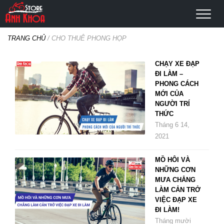
TRANG CHỦ
/
CHO THUÊ PHONG HỌP
CHẠY XE ĐẠP
ĐI LÀM –
PHONG CÁCH
MỚI CỦA
NGƯỜI TRÍ
THỨC
Tháng 6 14,
2021
MỒ HÔI VÀ
NHỮNG CƠN
MƯA CHẲNG
LÀM CẢN TRỞ
VIỆC ĐẠP XE
ĐI LÀM!
Tháng mười