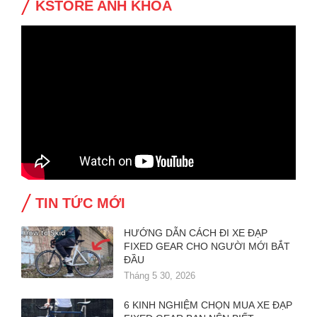
KSTORE ANH KHOA
TIN TỨC MỚI
HƯỚNG DẪN CÁCH ĐI XE ĐẠP
FIXED GEAR CHO NGƯỜI MỚI BẮT
ĐẦU
Tháng 5 30, 2026
6 KINH NGHIỆM CHỌN MUA XE ĐẠP