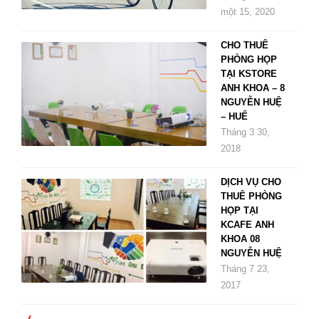
một 15, 2020
CHO THUÊ
PHÒNG HỌP
TẠI KSTORE
ANH KHOA – 8
NGUYỄN HUỆ
– HUẾ
Tháng 3 30,
2018
DỊCH VỤ CHO
THUÊ PHÒNG
HỌP TẠI
KCAFE ANH
KHOA 08
NGUYỄN HUỆ
Tháng 7 23,
2017