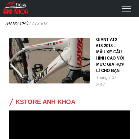
TRANG CHỦ
/
ATX 618
GIANT ATX
618 2018 –
MẪU XE CẤU
HÌNH CAO VỚI
MỨC GIÁ HỢP
LÍ CHO BẠN
Tháng 7 17,
2017
KSTORE ANH KHOA