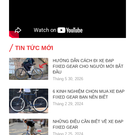
TIN TỨC MỚI
HƯỚNG DẪN CÁCH ĐI XE ĐẠP
FIXED GEAR CHO NGƯỜI MỚI BẮT
ĐẦU
Tháng 5 30, 2026
6 KINH NGHIỆM CHỌN MUA XE ĐẠP
FIXED GEAR BẠN NÊN BIẾT
Tháng 2 29, 2024
NHỮNG ĐIỀU CẦN BIẾT VỀ XE ĐẠP
FIXED GEAR
Tháng 2 25, 2024