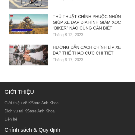
THỦ THUẬT CHỈNH PHUỘC NHÚN
GIÚP XE ĐẠP ĐỊA HÌNH GIẢM XÓC
“BIKER” NÀO CŨNG CẦN BIẾT
Tháng 8 12, 2023
HƯỚNG DẪN CÁCH CHỈNH LÍP XE
ĐẠP THỂ THAO CỰC CHI TIẾT
Tháng 6 17, 2023
GIỚI THIỆU
Giới thiệu về KStore Anh Khoa
Dịch vụ tại KStore Anh Khoa
Liên hệ
Chính sách & Quy định