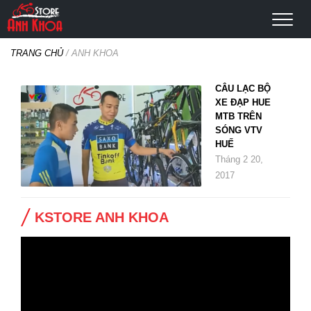
TRANG CHỦ
/
ANH KHOA
CÂU LẠC BỘ
XE ĐẠP HUE
MTB TRÊN
SÓNG VTV
HUẾ
Tháng 2 20,
2017
KSTORE ANH KHOA