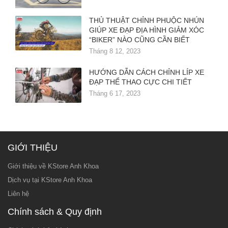
THỦ THUẬT CHỈNH PHUỘC NHÚN
GIÚP XE ĐẠP ĐỊA HÌNH GIẢM XÓC
“BIKER” NÀO CŨNG CẦN BIẾT
Tháng 8 12, 2023
HƯỚNG DẪN CÁCH CHỈNH LÍP XE
ĐẠP THỂ THAO CỰC CHI TIẾT
Tháng 6 17, 2023
GIỚI THIỆU
Giới thiệu về KStore Anh Khoa
Dịch vụ tại KStore Anh Khoa
Liên hệ
Chính sách & Quy định