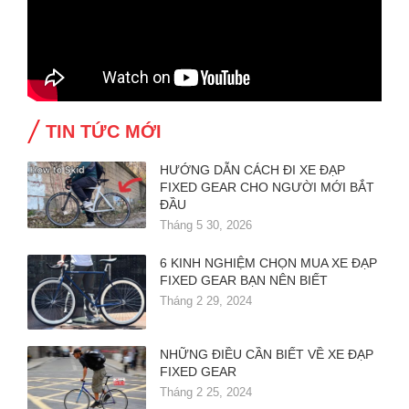
TIN TỨC MỚI
HƯỚNG DẪN CÁCH ĐI XE ĐẠP
FIXED GEAR CHO NGƯỜI MỚI BẮT
ĐẦU
Tháng 5 30, 2026
6 KINH NGHIỆM CHỌN MUA XE ĐẠP
FIXED GEAR BẠN NÊN BIẾT
Tháng 2 29, 2024
NHỮNG ĐIỀU CẦN BIẾT VỀ XE ĐẠP
FIXED GEAR
Tháng 2 25, 2024