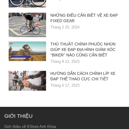
NHỮNG ĐIỀU CẦN BIẾT VỀ XE ĐẠP
FIXED GEAR
Tháng 2 25, 2024
THỦ THUẬT CHỈNH PHUỘC NHÚN
GIÚP XE ĐẠP ĐỊA HÌNH GIẢM XÓC
“BIKER” NÀO CŨNG CẦN BIẾT
Tháng 8 12, 2023
HƯỚNG DẪN CÁCH CHỈNH LÍP XE
ĐẠP THỂ THAO CỰC CHI TIẾT
Tháng 6 17, 2023
GIỚI THIỆU
Giới thiệu về KStore Anh Khoa