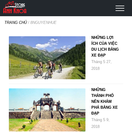
TRANG CHỦ
/
8NGUYENHUE
NHỮNG LỢI
ÍCH CỦA VIỆC
DU LỊCH BẰNG
XE ĐẠP
Tháng 5 27,
2018
NHỮNG
THÀNH PHỐ
NÊN KHÁM
PHÁ BẰNG XE
ĐẠP
Tháng 5 9,
2018