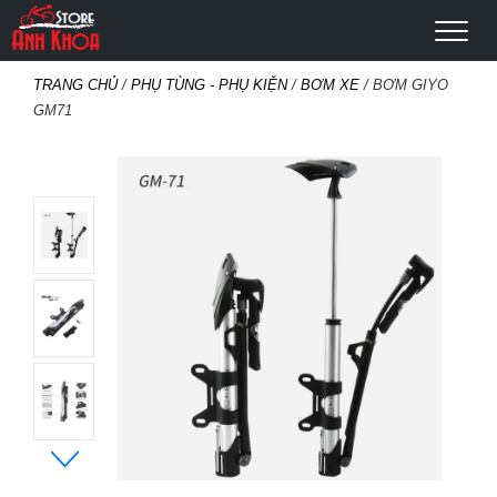
TRANG CHỦ
/
PHỤ TÙNG - PHỤ KIỆN
/
BƠM XE
/ BƠM GIYO
GM71