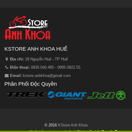
KSTORE ANH KHOA HUẾ
Địa chỉ:
18 Nguyễn Huệ - TP Huế
Điện thoại:
0935.040.485 - 0905.0922.55
Email:
kstore.anhkhoa@gmail.com
Phân Phối Độc Quyền
© 2016
KStore Anh Khoa
Thiết kế website tại Huế
và Phát triển bởi
Dorola Team