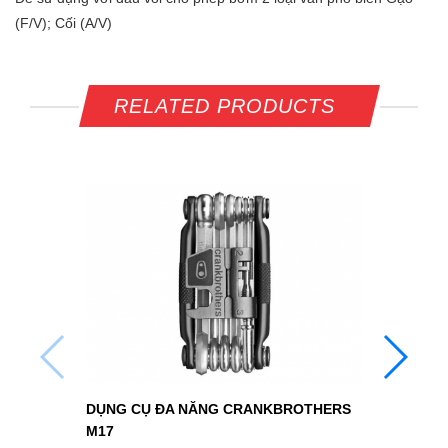
(F/V); Cối (A/V)
RELATED PRODUCTS
Ổ L
4.8
DỤNG CỤ ĐA NĂNG CRANKBROTHERS
M17