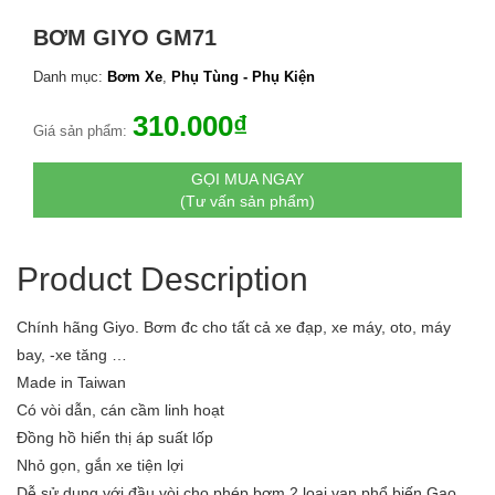
BƠM GIYO GM71
Danh mục:
Bơm Xe
,
Phụ Tùng - Phụ Kiện
310.000
₫
Giá sản phẩm:
GỌI MUA NGAY
(Tư vấn sản phẩm)
Product Description
Chính hãng Giyo. Bơm đc cho tất cả xe đạp, xe máy, oto, máy
bay, -xe tăng …
Made in Taiwan
Có vòi dẫn, cán cầm linh hoạt
Đồng hồ hiển thị áp suất lốp
Nhỏ gọn, gắn xe tiện lợi
Dễ sử dụng với đầu vòi cho phép bơm 2 loại van phổ biến Gạo