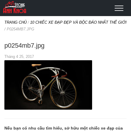
TRANG CHỦ
/
10 CHIẾC XE ĐẠP ĐẸP VÀ ĐỘC ĐÁO NHẤT THẾ GIỚI
/
P0254MB7.JPG
p0254mb7.jpg
Tháng 4 25, 2017
Nếu bạn có nhu cầu tìm hiểu, sở hữu một chiếc xe đạp của