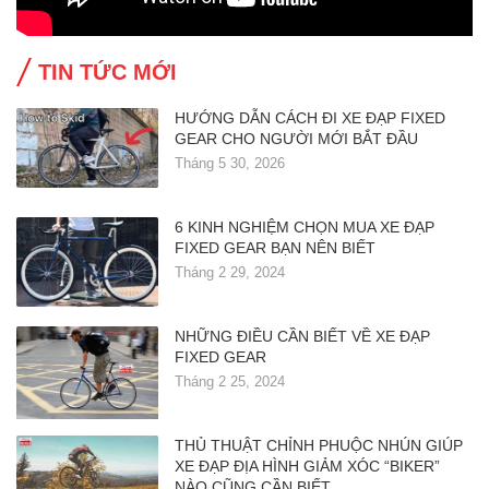
TIN TỨC MỚI
HƯỚNG DẪN CÁCH ĐI XE ĐẠP FIXED
GEAR CHO NGƯỜI MỚI BẮT ĐẦU
Tháng 5 30, 2026
6 KINH NGHIỆM CHỌN MUA XE ĐẠP
FIXED GEAR BẠN NÊN BIẾT
Tháng 2 29, 2024
NHỮNG ĐIỀU CẦN BIẾT VỀ XE ĐẠP
FIXED GEAR
Tháng 2 25, 2024
THỦ THUẬT CHỈNH PHUỘC NHÚN GIÚP
XE ĐẠP ĐỊA HÌNH GIẢM XÓC “BIKER”
NÀO CŨNG CẦN BIẾT