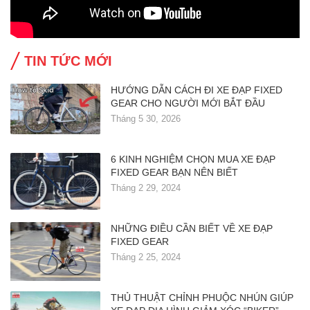
TIN TỨC MỚI
HƯỚNG DẪN CÁCH ĐI XE ĐẠP FIXED
GEAR CHO NGƯỜI MỚI BẮT ĐẦU
Tháng 5 30, 2026
6 KINH NGHIỆM CHỌN MUA XE ĐẠP
FIXED GEAR BẠN NÊN BIẾT
Tháng 2 29, 2024
NHỮNG ĐIỀU CẦN BIẾT VỀ XE ĐẠP
FIXED GEAR
Tháng 2 25, 2024
THỦ THUẬT CHỈNH PHUỘC NHÚN GIÚP