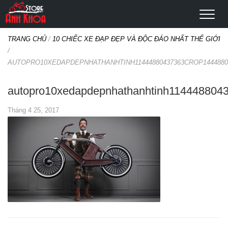
TRANG CHỦ
/
10 CHIẾC XE ĐẠP ĐẸP VÀ ĐỘC ĐÁO NHẤT THẾ GIỚI
/
AUTOPRO10XEDAPDEPNHATHANHTINH11444880437363CROP1444880
autopro10xedapdepnhathanhtinh114448804
Tháng 4 25, 2017