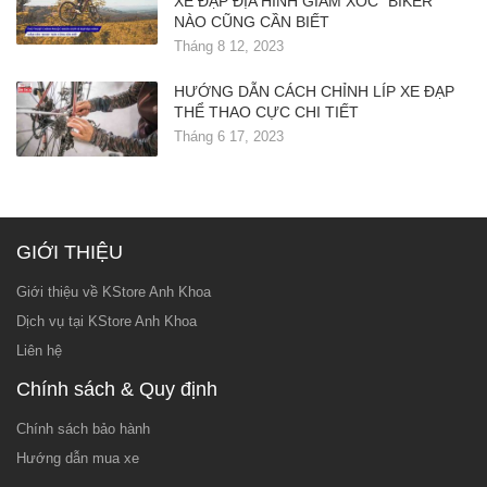
XE ĐẠP ĐỊA HÌNH GIẢM XÓC “BIKER”
NÀO CŨNG CẦN BIẾT
Tháng 8 12, 2023
HƯỚNG DẪN CÁCH CHỈNH LÍP XE ĐẠP
THỂ THAO CỰC CHI TIẾT
Tháng 6 17, 2023
GIỚI THIỆU
Giới thiệu về KStore Anh Khoa
Dịch vụ tại KStore Anh Khoa
Liên hệ
Chính sách & Quy định
Chính sách bảo hành
Hướng dẫn mua xe